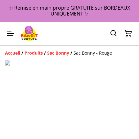
✨ Remise en main propre GRATUITE sur BORDEAUX
UNIQUEMENT ✨
Accueil
/
Produits
/
Sac Bonny
/
Sac Bonny - Rouge