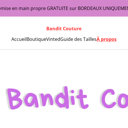
emise en main propre GRATUITE sur BORDEAUX UNIQUEME
Bandit Couture
Accueil
Boutique
Vinted
Guide des Tailles
À propos