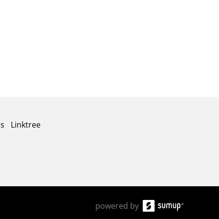
es
Linktree
powered by