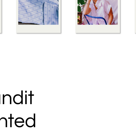
ndit
inted