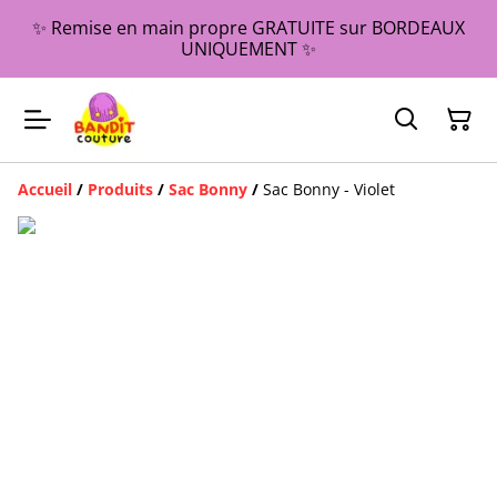
✨ Remise en main propre GRATUITE sur BORDEAUX
UNIQUEMENT ✨
Accueil
/
Produits
/
Sac Bonny
/
Sac Bonny - Violet