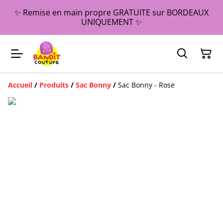
✨ Remise en main propre GRATUITE sur BORDEAUX
UNIQUEMENT ✨
Accueil
/
Produits
/
Sac Bonny
/
Sac Bonny - Rose