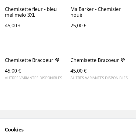
Chemisette fleur - bleu
Ma Barker - Chemisier
melimelo 3XL
noué
45,00 €
25,00 €
Chemisette Bracoeur 💜
Chemisette Bracoeur 💜
45,00 €
45,00 €
AUTRES VARIANTES DISPONIBLES
AUTRES VARIANTES DISPONIBLES
Livraisons & Retours
CGV
Cookies
Politique de
Politique de cookies