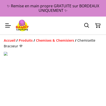
✨ Remise en main propre GRATUITE sur BORDEAUX
UNIQUEMENT ✨
Accueil
/
Produits
/
Chemises & Chemisiers
/
Chemisette
Bracoeur 💜