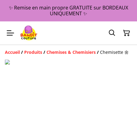
✨ Remise en main propre GRATUITE sur BORDEAUX
UNIQUEMENT ✨
Accueil
/
Produits
/
Chemises & Chemisiers
/
Chemisette 🌼