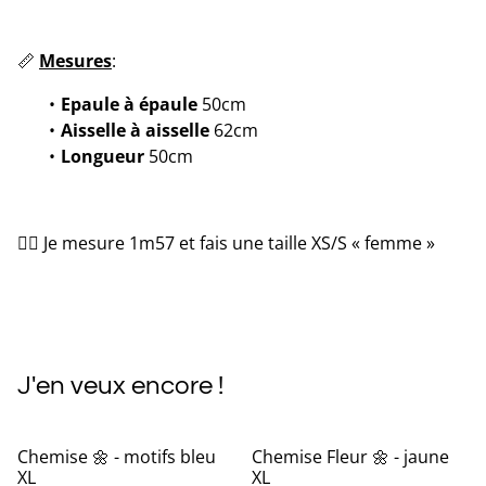
📏
Mesures
:
Epaule à épaule
50cm
Aisselle à aisselle
62cm
Longueur
50cm
💁‍♀️ Je mesure 1m57 et fais une taille XS/S « femme »
J'en veux encore !
Chemise 🌼 - motifs bleu
Chemise Fleur 🌼 - jaune
XL
XL