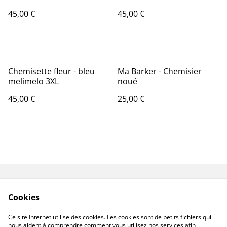
45,00 €
45,00 €
Chemisette fleur - bleu
Ma Barker - Chemisier
melimelo 3XL
noué
45,00 €
25,00 €
Livraisons & Retours
CGV
Cookies
Politique de
Politique de cookies
confidentialité
Ce site Internet utilise des cookies. Les cookies sont de petits fichiers qui
Linktree
nous aident à comprendre comment vous utilisez nos services afin