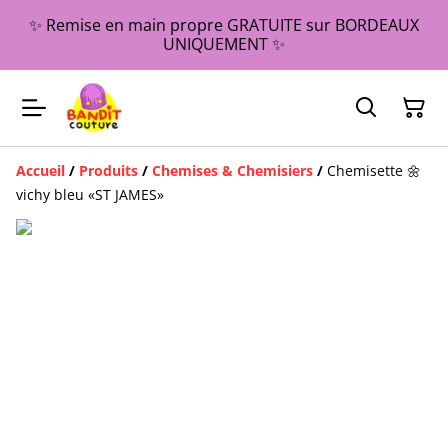
✨ Remise en main propre GRATUITE sur BORDEAUX
UNIQUEMENT ✨
Accueil
/
Produits
/
Chemises & Chemisiers
/
Chemisette 🌼
vichy bleu «ST JAMES»