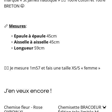
marque « St James nautique » ✌🏻 100% Coton et 100%
BRETON 🤭
📏
Mesures
:
Epaule à épaule
45cm
Aisselle à aisselle
45cm
Longueur
59cm
💁‍♀️ Je mesure 1m57 et fais une taille XS/S « femme »
J'en veux encore !
Chemise fleur - Rose
Chemisette BRACOEUR 🦀