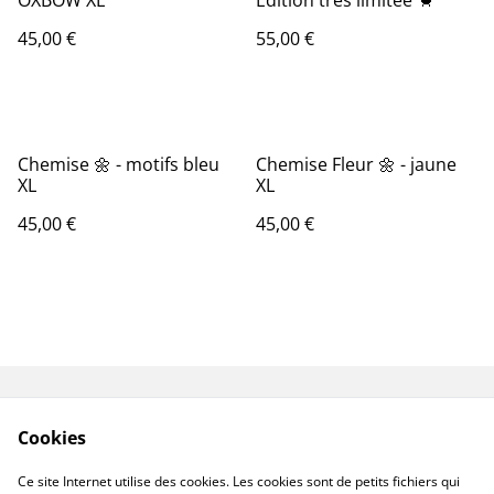
OXBOW XL
Édition très limitée 🦀
45,00 €
55,00 €
Chemise 🌼 - motifs bleu
Chemise Fleur 🌼 - jaune
XL
XL
45,00 €
45,00 €
Livraisons & Retours
CGV
Cookies
Politique de
Politique de cookies
confidentialité
Ce site Internet utilise des cookies. Les cookies sont de petits fichiers qui
Linktree