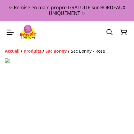
✨ Remise en main propre GRATUITE sur BORDEAUX
UNIQUEMENT ✨
Accueil
/
Produits
/
Sac Bonny
/
Sac Bonny - Rose