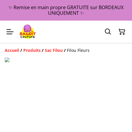
✨ Remise en main propre GRATUITE sur BORDEAUX
UNIQUEMENT ✨
Accueil
/
Produits
/
Sac Filou
/
Filou Fleurs