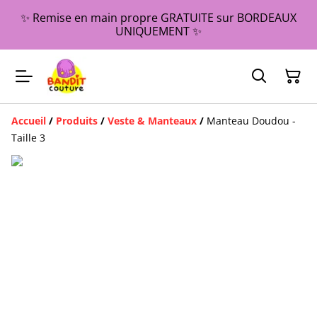
✨ Remise en main propre GRATUITE sur BORDEAUX
UNIQUEMENT ✨
Accueil
/
Produits
/
Veste & Manteaux
/
Manteau Doudou -
Taille 3