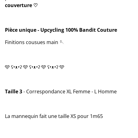
couverture ♡︎
Pièce unique - Upcycling 100% Bandit Couture
Finitions cousues main 🪡
🩵 ʕ•ᴥ•ʔ 🩵 ʕ•ᴥ•ʔ 🩵 ʕ•ᴥ•ʔ 🩵
Taille 3
- Correspondance XL Femme - L Homme
La mannequin fait une taille XS pour 1m65