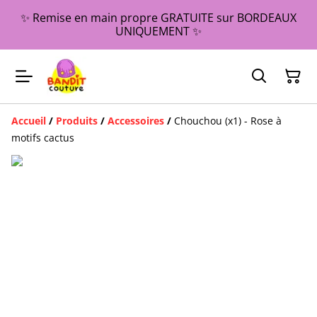
✨ Remise en main propre GRATUITE sur BORDEAUX
UNIQUEMENT ✨
Accueil
/
Produits
/
Accessoires
/
Chouchou (x1) - Rose à
motifs cactus