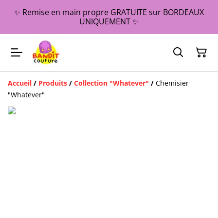
✨ Remise en main propre GRATUITE sur BORDEAUX
UNIQUEMENT ✨
Accueil
/
Produits
/
Collection "Whatever"
/
Chemisier
"Whatever"