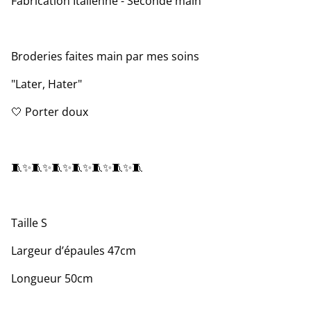
Fabrication Italienne - Seconde main
Broderies faites main par mes soins
"Later, Hater"
🤍 Porter doux
🧵✨🧵✨🧵✨🧵✨🧵✨🧵✨🧵
Taille S
Largeur d’épaules 47cm
Longueur 50cm