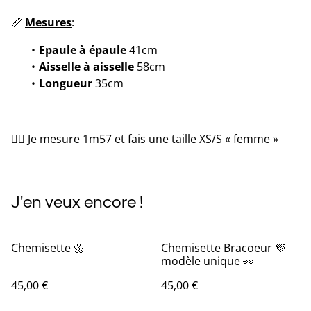
📏
Mesures
:
Epaule à épaule
41cm
Aisselle à aisselle
58cm
Longueur
35cm
💁‍♀️ Je mesure 1m57 et fais une taille XS/S « femme »
J'en veux encore !
Chemisette 🌼
Chemisette Bracoeur 💜
modèle unique 👀
45,00 €
45,00 €