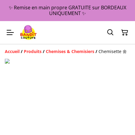
✨ Remise en main propre GRATUITE sur BORDEAUX
UNIQUEMENT ✨
Accueil
/
Produits
/
Chemises & Chemisiers
/
Chemisette 🌼