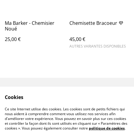
Ma Barker - Chemisier
Chemisette Bracoeur 💜
Noué
25,00 €
45,00 €
AUTRES VARIANTES DISPONIBLES
Livraisons & Retours
CGV
Cookies
Politique de
Politique de cookies
confidentialité
Ce site Internet utilise des cookies. Les cookies sont de petits fichiers qui
Linktree
nous aident à comprendre comment vous utilisez nos services afin
d'améliorer votre expérience. Vous pouvez en savoir plus sur ces cookies
et contrôler la façon dont ils sont utilisés en cliquant sur « Paramètres des
cookies ». Vous pouvez également consulter notre
politique de cookies
.