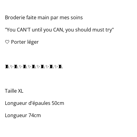
Broderie faite main par mes soins
"You CAN'T until you CAN, you should must try"
🤍 Porter léger
🧵✨🧵✨🧵✨🧵✨🧵✨🧵✨🧵
Taille XL
Longueur d’épaules 50cm
Longueur 74cm