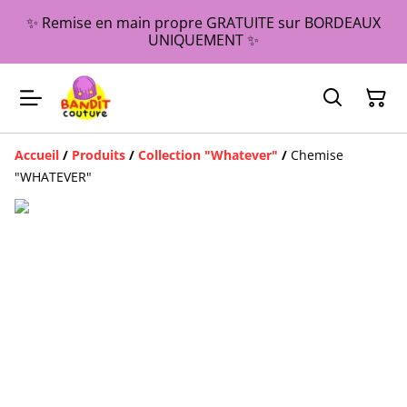
✨ Remise en main propre GRATUITE sur BORDEAUX
UNIQUEMENT ✨
Accueil
/
Produits
/
Collection "Whatever"
/
Chemise
"WHATEVER"