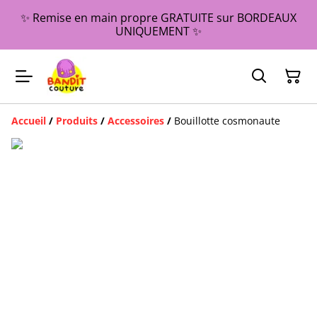
✨ Remise en main propre GRATUITE sur BORDEAUX
UNIQUEMENT ✨
Accueil
/
Produits
/
Accessoires
/
Bouillotte cosmonaute