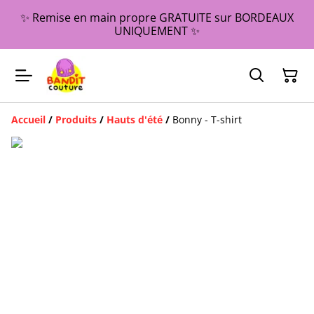
✨ Remise en main propre GRATUITE sur BORDEAUX
UNIQUEMENT ✨
Accueil
/
Produits
/
Hauts d'été
/
Bonny - T-shirt