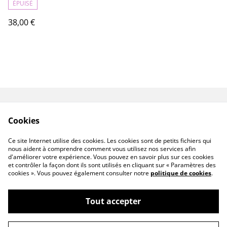
ÉPUISÉ
38,00 €
Livraisons & Retours
CGV
Cookies
Politique de
Politique de cookies
confidentialité
Ce site Internet utilise des cookies. Les cookies sont de petits fichiers qui
Linktree
nous aident à comprendre comment vous utilisez nos services afin
d'améliorer votre expérience. Vous pouvez en savoir plus sur ces cookies
et contrôler la façon dont ils sont utilisés en cliquant sur « Paramètres des
cookies ». Vous pouvez également consulter notre
politique de cookies
.
Tout accepter
©
2026
Bandit Couture