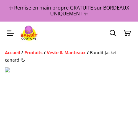
✨ Remise en main propre GRATUITE sur BORDEAUX
UNIQUEMENT ✨
Accueil
/
Produits
/
Veste & Manteaux
/
Bandit Jacket -
canard 🦆